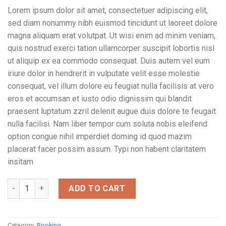
Lorem ipsum dolor sit amet, consectetuer adipiscing elit,
sed diam nonummy nibh euismod tincidunt ut laoreet dolore
magna aliquam erat volutpat. Ut wisi enim ad minim veniam,
quis nostrud exerci tation ullamcorper suscipit lobortis nisl
ut aliquip ex ea commodo consequat. Duis autem vel eum
iriure dolor in hendrerit in vulputate velit esse molestie
consequat, vel illum dolore eu feugiat nulla facilisis at vero
eros et accumsan et iusto odio dignissim qui blandit
praesent luptatum zzril delenit augue duis dolore te feugait
nulla facilisi. Nam liber tempor cum soluta nobis eleifend
option congue nihil imperdiet doming id quod mazim
placerat facer possim assum. Typi non habent claritatem
insitam
Weekend Wine Course quantity
ADD TO CART
Category:
Booking