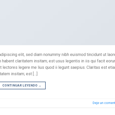
dipiscing elit, sed diam nonummy nibh euismod tincidunt ut laor
habent claritatem insitam; est usus legentis in iis qui facit eor
 lectores legere me lius quod ii legunt saepius. Claritas est eti
atem insitam; est […]
CONTINUAR LEYENDO
→
Deje un coment