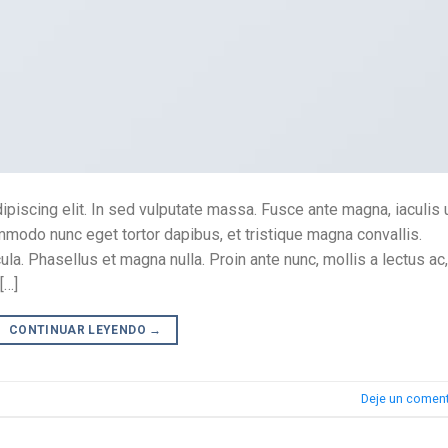
piscing elit. In sed vulputate massa. Fusce ante magna, iaculis 
ommodo nunc eget tortor dapibus, et tristique magna convallis.
a. Phasellus et magna nulla. Proin ante nunc, mollis a lectus ac,
[…]
CONTINUAR LEYENDO
→
Deje un coment