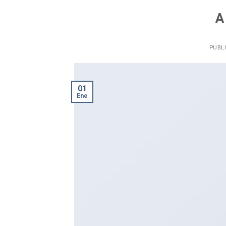
A
PUBL
01
Ene