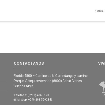
HOME
CONTACTANOS
VI
Florida 4500 – Camino de la Carrindanga y camino
Parque Sesquicentenario (8000) Bahía Blanca,
Buenos Aires
Teléfono
: (0291) 486 1120
Whatsapp
: +549 291-5092346